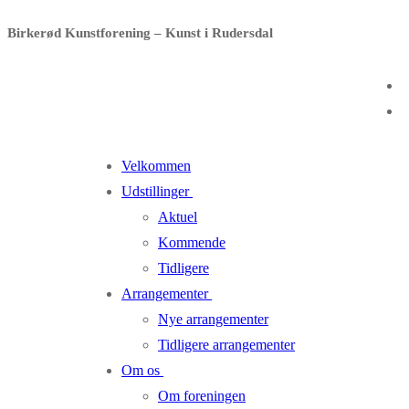
Spring
Menu
Luk
Birkerød Kunstforening – Kunst i Rudersdal
til
indhold
Velkommen
Udstillinger
Aktuel
Kommende
Tidligere
Arrangementer
Nye arrangementer
Tidligere arrangementer
Om os
Om foreningen