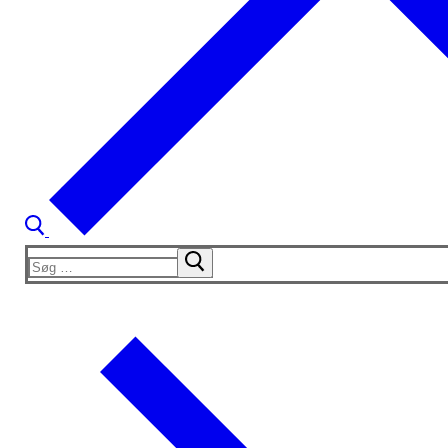
Søg
efter: