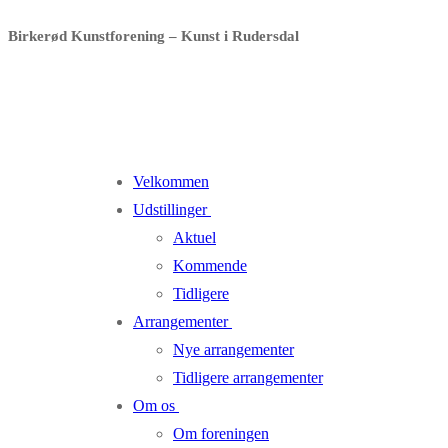
Spring
Menu
Luk
Birkerød Kunstforening – Kunst i Rudersdal
til
indhold
Velkommen
Udstillinger
Aktuel
Kommende
Tidligere
Arrangementer
Nye arrangementer
Tidligere arrangementer
Om os
Om foreningen