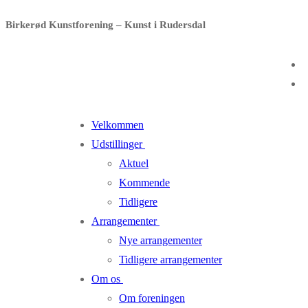
Spring
Menu
Luk
Birkerød Kunstforening – Kunst i Rudersdal
til
indhold
Velkommen
Udstillinger
Aktuel
Kommende
Tidligere
Arrangementer
Nye arrangementer
Tidligere arrangementer
Om os
Om foreningen