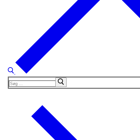
Søg
efter: