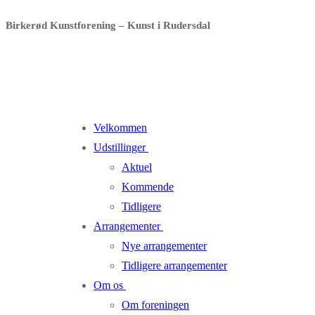
Spring
Menu
Luk
Birkerød Kunstforening – Kunst i Rudersdal
til
indhold
Velkommen
Udstillinger
Aktuel
Kommende
Tidligere
Arrangementer
Nye arrangementer
Tidligere arrangementer
Om os
Om foreningen