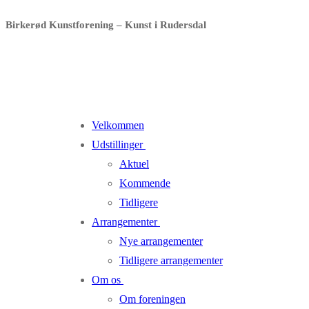
Spring
Menu
Luk
Birkerød Kunstforening – Kunst i Rudersdal
til
indhold
Velkommen
Udstillinger
Aktuel
Kommende
Tidligere
Arrangementer
Nye arrangementer
Tidligere arrangementer
Om os
Om foreningen