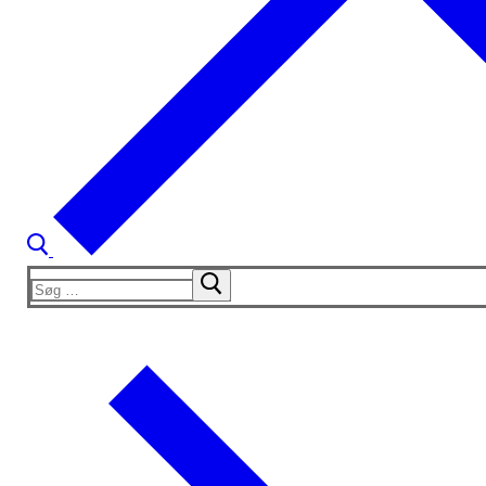
Søg
efter: