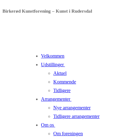
Spring
Menu
Luk
Birkerød Kunstforening – Kunst i Rudersdal
til
indhold
Velkommen
Udstillinger
Aktuel
Kommende
Tidligere
Arrangementer
Nye arrangementer
Tidligere arrangementer
Om os
Om foreningen