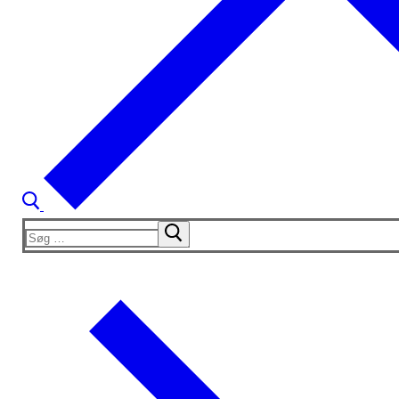
Søg
efter: