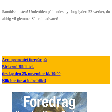
Samtidskunsten! Undertitlen på hendes nye bog lyder: 53 værker, du
aldrig vil glemme. Så er du advaret!
Arrangementet foregår på
Birkerød Bibliotek
tirsdag den 25. november kl. 19:00
Klik her for at købe billet!