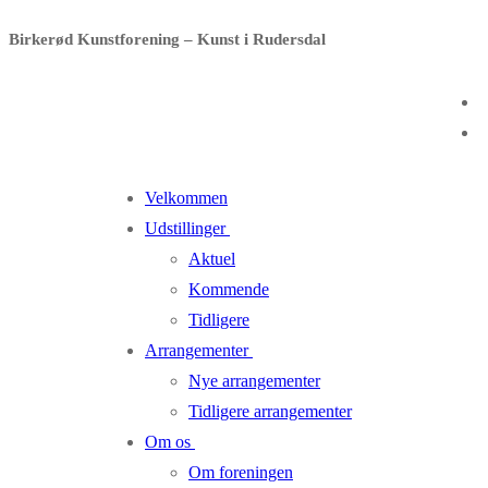
Spring
Menu
Luk
Birkerød Kunstforening – Kunst i Rudersdal
til
indhold
Velkommen
Udstillinger
Aktuel
Kommende
Tidligere
Arrangementer
Nye arrangementer
Tidligere arrangementer
Om os
Om foreningen