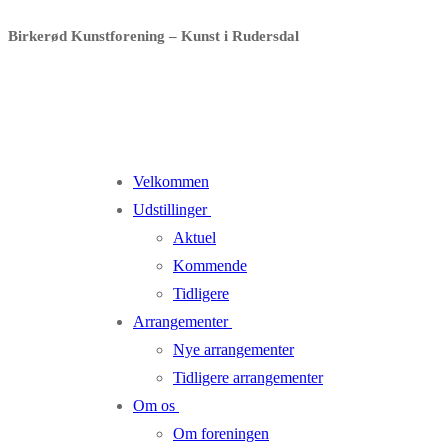
Spring
Menu
Luk
Birkerød Kunstforening – Kunst i Rudersdal
til
indhold
Velkommen
Udstillinger
Aktuel
Kommende
Tidligere
Arrangementer
Nye arrangementer
Tidligere arrangementer
Om os
Om foreningen