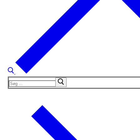
Søg
efter: